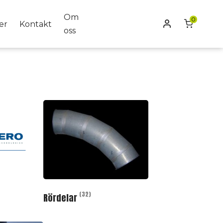
Om
0
Mitt konto
er
Kontakt
oss
(32)
Rördelar