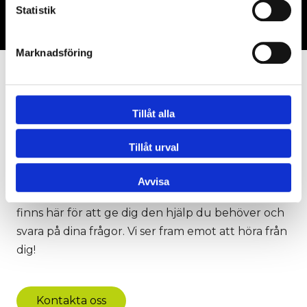
Om vår webbshop
Statistik
Marknadsföring
Kontakta oss
Tillåt alla
Behöver du assistans med silo, tankar,
Tillåt urval
bandfoderfördelare eller något annat? Har du
frågor om vår webbshop eller behöver stöd med
Avvisa
en beställning? Tveka inte att kontakta oss – vi
finns här för att ge dig den hjälp du behöver och
svara på dina frågor. Vi ser fram emot att höra från
dig!
Kontakta oss