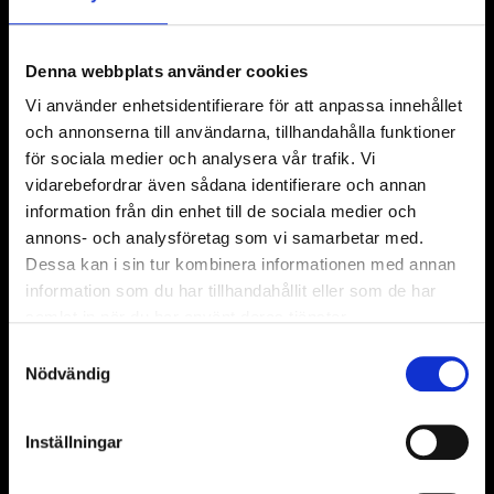
Genom vår webbshop vänder vi oss till dig som
Denna webbplats använder cookies
vet vad du behöver och är beredd att klicka dig
Vi använder enhetsidentifierare för att anpassa innehållet
fram för att beställa det du vill ha. Om du
och annonserna till användarna, tillhandahålla funktioner
behöver vägledning och råd på något sätt är du
för sociala medier och analysera vår trafik. Vi
naturligtvis alltid välkommen att ringa våra
vidarebefordrar även sådana identifierare och annan
reservdelsspecialister på telefon 0774-48 28 80.
information från din enhet till de sociala medier och
annons- och analysföretag som vi samarbetar med.
I vår webbshop kan du handla såväl reservdelar
Dessa kan i sin tur kombinera informationen med annan
som kompletta anläggningar enkelt och snabbt
information som du har tillhandahållit eller som de har
precis när det passar dig. Dessutom får du extra
samlat in när du har använt deras tjänster.
webbrabatt på maskiner och reservdelar med
Samtyckesval
rabattkoden. Dessutom har vi en fyndhörna med
Nödvändig
ibland ända upp till 75 % på vissa, utvalda delar. Vi
levererar snabbt från vårt centrallager.
Inställningar