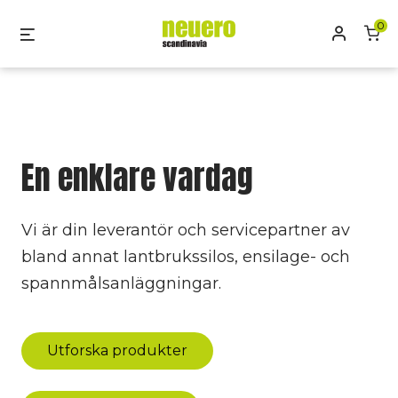
Skip
0
Mitt kon
Menu
to
content
En enklare vardag
Vi är din leverantör och servicepartner av
bland annat lantbrukssilos, ensilage- och
spannmålsanläggningar.
Utforska produkter