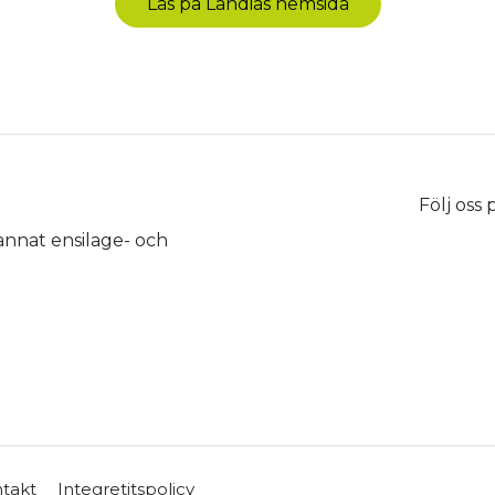
Läs på Landias hemsida
Följ oss
 annat ensilage- och
takt
Integretitspolicy