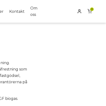
Om
0
Mitt konto
er
Kontakt
oss
ning.
påfrestning som
astgödsel,
erantörerna på
GF biogas.