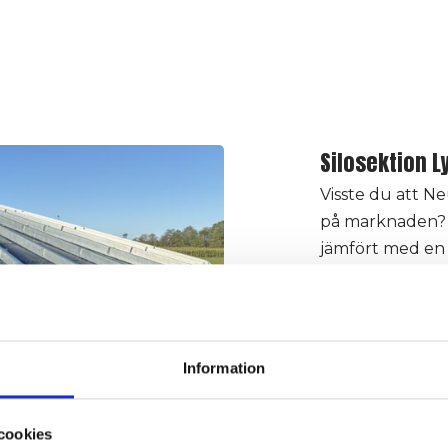
Silosektion L
Visste du att N
på marknaden? V
jämfört med en 
Detta gör att v
snabbare än vår
Bilden förestäl
Information
steg är isolerin
cookies