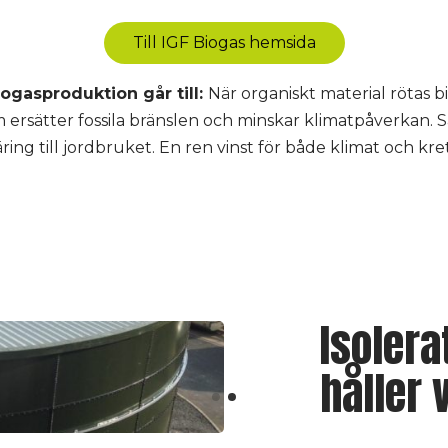
Till IGF Biogas hemsida
ogasproduktion går till:
När organiskt material rötas b
 ersätter fossila bränslen och minskar klimatpåverkan. S
ring till jordbruket. En ren vinst för både klimat och kre
Isoler
håller 