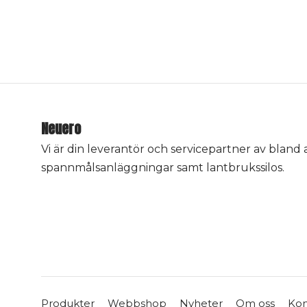
Neuero
Vi är din leverantör och servicepartner av bland
spannmålsanläggningar samt lantbrukssilos.
Produkter
Webbshop
Nyheter
Om oss
Kon