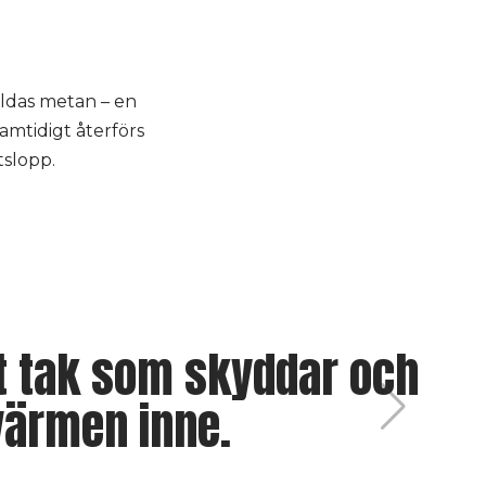
ildas metan – en
amtidigt återförs
tslopp.
at tak som skyddar och
värmen inne.