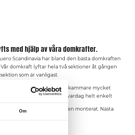
yfts med hjälp av våra domkrafter.
euero Scandinavia har bland den bästa domkraften
år domkraft lyftar hela två sektioner åt gången
sektion som är vanligast.
i kan montera silotorn och rötkammare mycket
a konkurrenter. En enklare vardag helt enkelt
ler taket och högsta tankringen monterat. Nästa
Om
g av tanken.