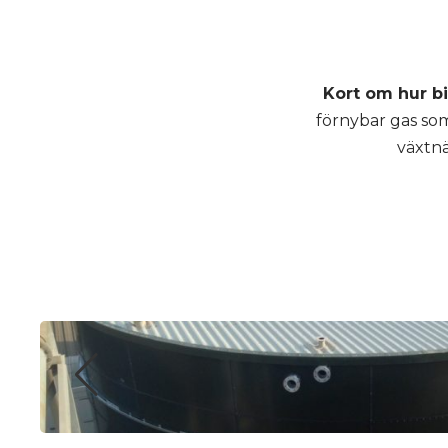
Kort om hur bi
förnybar gas som
växtnä