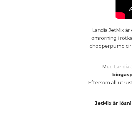
Landia JetMix är
omrörning i rötka
chopperpump cirku
Med Landia 
biogasp
Eftersom all utrus
JetMix är lösn