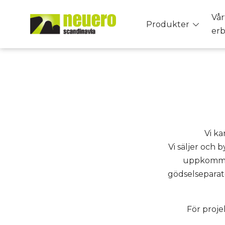
Skip
Vår
to
Toggle
Produkter
er
content
menu
Vi k
Vi säljer och 
uppkommer
gödselseparat
För proje