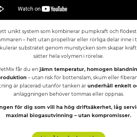
 ett unikt system som kombinerar pumpkraft och flödeste
mmaren – helt utan propellrar eller rörliga delar inne i
lerar substratet genom munstycken som skapar kraftfu
sätter hela volymen i rörelse.
JetMix får du en
jämn temperatur, homogen blandning
roduktion
– utan risk för bottenslam, skum eller fibera
tning är placerad utanför tanken är
underhåll enkelt o
anläggningen behöver tömmas eller öppnas.
ingen för dig som vill ha hög driftsäkerhet, låg ser
maximal biogasutvinning – utan kompromisser.