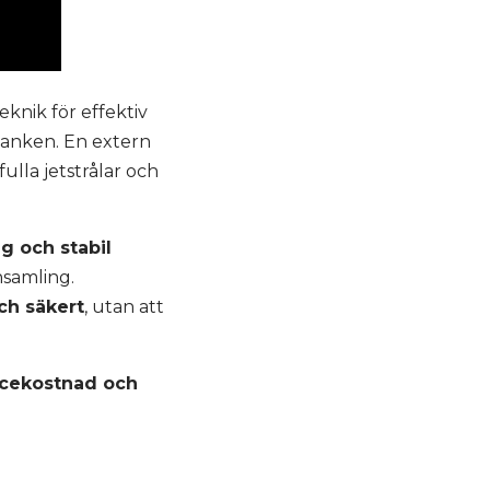
knik för effektiv
 tanken. En extern
lla jetstrålar och
 och stabil
nsamling.
ch säkert
, utan att
vicekostnad och