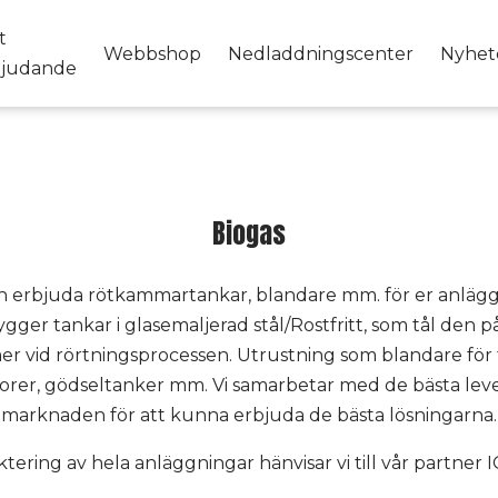
t
Webbshop
Nedladdningscenter
Nyhet
bjudande
Biogas
an erbjuda rötkammartankar, blandare mm. för er anlägg
bygger tankar i glasemaljerad stål/Rostfritt, som tål den 
 vid rörtningsprocessen. Utrustning som blandare för f
orer, gödseltanker mm. Vi samarbetar med de bästa lev
marknaden för att kunna erbjuda de bästa lösningarna.
ktering av hela anläggningar hänvisar vi till vår partner I