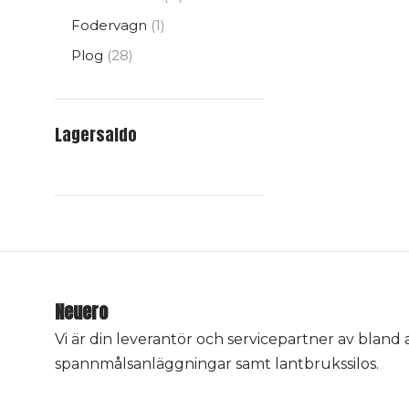
produkter
1
Fodervagn
1
produkt
28
Plog
28
produkter
Lagersaldo
Neuero
Vi är din leverantör och servicepartner av bland
spannmålsanläggningar samt lantbrukssilos.