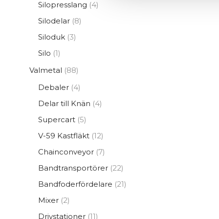
4
Silopresslang
4
produkter
8
Silodelar
8
produkter
3
Siloduk
3
produkter
1
Silo
1
produkt
88
Valmetal
88
produkter
4
Debaler
4
produkter
4
Delar till Knän
4
produkter
5
Supercart
5
produkter
12
V-59 Kastfläkt
12
produkter
7
Chainconveyor
7
produkter
22
Bandtransportörer
22
produkter
21
Bandfoderfördelare
21
produkter
2
Mixer
2
produkter
11
Drivstationer
11