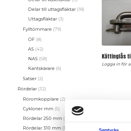
produkter
18
Delar till uttagsfläktar
18
produkter
3
Uttagsfläktar
3
produkter
79
Fylltömmare
79
produkter
8
OF
8
produkter
42
AS
42
Kättinglås ti
produkter
58
NAS
58
Logga in för at
produkter
6
Kantskärare
6
produkter
2
Satser
2
produkter
32
Rördelar
32
produkter
2
Röromkopplare
2
produkter
5
Cykloner mm
5
produkter
3
Rördelar 250 mm
3
produkter
17
Rördelar 310 mm
17
Samtycke