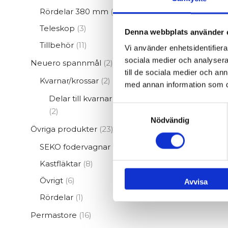
produkter
6
Rördelar 380 mm
6
produkter
3
Teleskop
3
Denna webbplats använder 
produkter
11
Tillbehör
11
Vi använder enhetsidentifierar
produkter
sociala medier och analysera 
2
Neuero spannmål
2
till de sociala medier och a
produkter
2
Kvarnar/krossar
2
med annan information som du 
produkter
Delar till kvarnar / krossar
Samtyckesval
2
2
Nödvändig
produkter
23
Övriga produkter
23
produkter
2
SEKO fodervagnar
2
produkter
8
Kastfläktar
8
produkter
6
Övrigt
6
Avvisa
produkter
1
Rördelar
1
produkt
16
Permastore
16
produkter