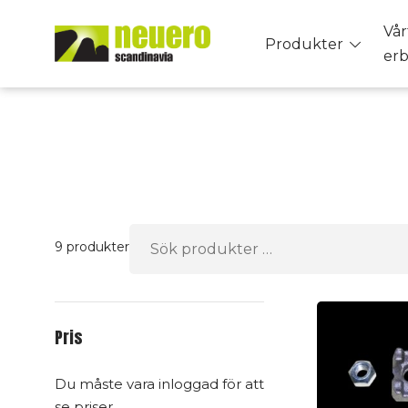
Skip
Vår
to
Toggle
Produkter
er
content
menu
Sök
9 produkter
efter:
Pris
Du måste vara inloggad för att
se priser.