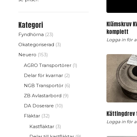
Klämskruv KV1
Kategori
komplett
23
Fyndhörna
23
Logga in för at
produkter
3
Okategoriserad
3
produkter
153
Neuero
153
produkter
1
AGRO Transportörer
1
produkt
2
Delar för kvarnar
2
produkter
6
NGB Transportör
6
produkter
9
ZB Avlastarbord
9
produkter
10
DA Doserare
10
Kättingdrev t
produkter
32
Fläktar
32
Logga in för at
produkter
3
Kastfläktar
3
produkter
9
Delar till kastfläktar
9