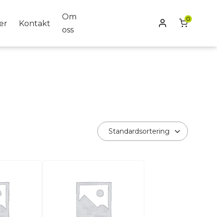
Om
0
Mitt konto
er
Kontakt
oss