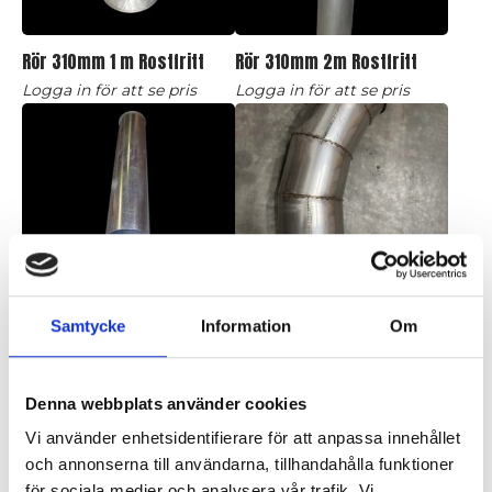
Rör 310mm 1 m Rostfritt
Rör 310mm 2m Rostfritt
Logga in för att se pris
Logga in för att se pris
Rör 310mm L=2,0 galv
Rörböj 310 mm 60°
Logga in för att se pris
Logga in för att se pris
Samtycke
Information
Om
Denna webbplats använder cookies
Vi använder enhetsidentifierare för att anpassa innehållet
och annonserna till användarna, tillhandahålla funktioner
för sociala medier och analysera vår trafik. Vi