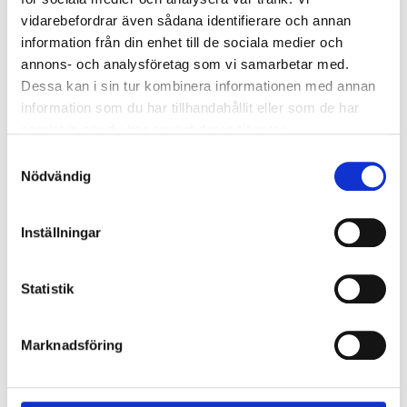
Rörböj 310 mm. 90°
Rörböj 310mm 15°
vidarebefordrar även sådana identifierare och annan
information från din enhet till de sociala medier och
Logga in för att se pris
Logga in för att se pris
annons- och analysföretag som vi samarbetar med.
Dessa kan i sin tur kombinera informationen med annan
information som du har tillhandahållit eller som de har
samlat in när du har använt deras tjänster.
Samtyckesval
Nödvändig
Rörböj 310mm 30°
Rörböj 310mm 45°
Inställningar
Logga in för att se pris
Logga in för att se pris
Statistik
Marknadsföring
Rörsvep 310 mm
Rörsvep till sugnos