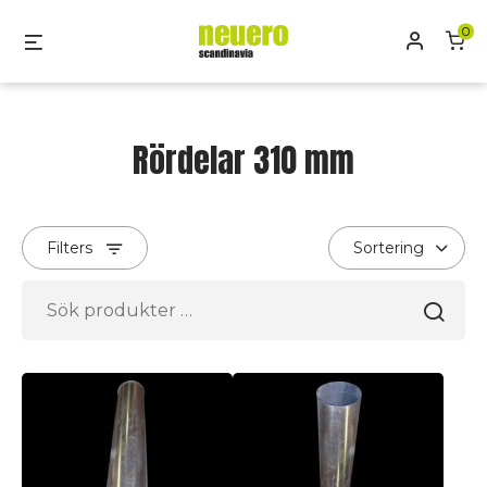
Skip
0
Mitt kon
Menu
to
content
Rördelar 310 mm
Filters
Sök
efter: