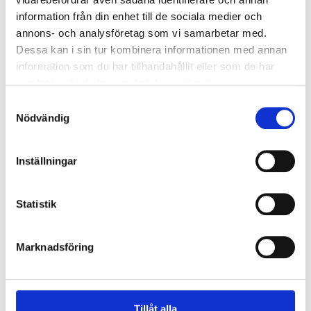
annat ensilage- och spannmålsanläggningar samt
information från din enhet till de sociala medier och
lantbrukssilos.
annons- och analysföretag som vi samarbetar med.
Dessa kan i sin tur kombinera informationen med annan
information som du har tillhandahållit eller som de har
samlat in när du har använt deras tjänster.
Följ oss på
Facebook
Samtyckesval
Nödvändig
Inställningar
Statistik
Marknadsföring
Tillåt alla