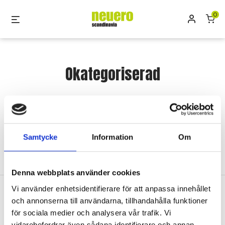
Skip
0
Mitt kon
Menu
to
content
Okategoriserad
Inga produkter hittades som motsvarar ditt
val.
Samtycke
Information
Om
Denna webbplats använder cookies
Vi använder enhetsidentifierare för att anpassa innehållet
Neuero
och annonserna till användarna, tillhandahålla funktioner
för sociala medier och analysera vår trafik. Vi
Vi är din leverantör och servicepartner av bland
vidarebefordrar även sådana identifierare och annan