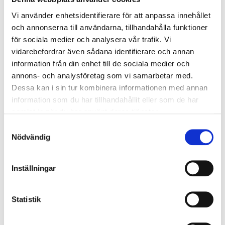
Relaterade produkter
Vi använder enhetsidentifierare för att anpassa innehållet
och annonserna till användarna, tillhandahålla funktioner
för sociala medier och analysera vår trafik. Vi
vidarebefordrar även sådana identifierare och annan
information från din enhet till de sociala medier och
annons- och analysföretag som vi samarbetar med.
Dessa kan i sin tur kombinera informationen med annan
information som du har tillhandahållit eller som de har
samlat in när du har använt deras tjänster.
Inlopp för Cyklon
Vajerlås
Samtyckesval
Logga in för att se pris
Logga in för att se pris
Nödvändig
Inställningar
Statistik