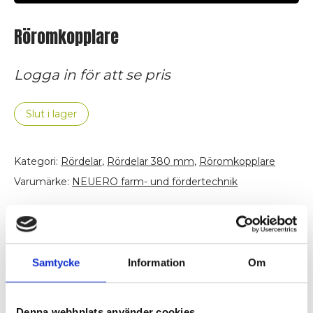
Röromkopplare
Logga in för att se pris
Slut i lager
Kategori:
Rördelar
,
Rördelar 380 mm
,
Röromkopplare
Varumärke:
NEUERO farm- und fördertechnik
Beskrivning
Material: Rostfritt stål
Samtycke
Information
Om
Rördiameter: 310 mm
Denna webbplats använder cookies