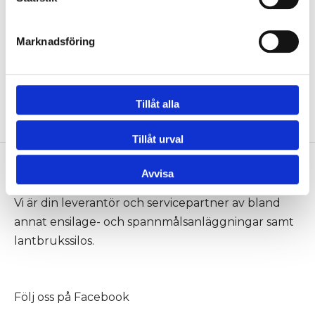
Marknadsföring
Vajer till Teleskoprör
Rör 310mm 1 m Rostfritt
Logga in för att se pris
Logga in för att se pris
Tillåt alla
Tillåt urval
Avvisa
Neuero
Vi är din leverantör och servicepartner av bland
annat ensilage- och spannmålsanläggningar samt
lantbrukssilos.
Följ oss på
Facebook