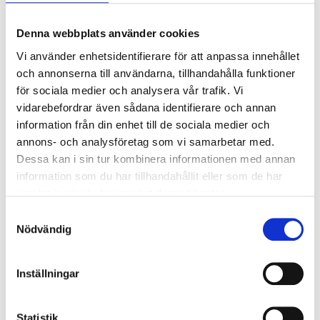
Galvat
mängd
Kategori:
Rördelar 310 mm
,
Rördelar
Denna webbplats använder cookies
Vi använder enhetsidentifierare för att anpassa innehållet
och annonserna till användarna, tillhandahålla funktioner
Relaterade produkter
för sociala medier och analysera vår trafik. Vi
vidarebefordrar även sådana identifierare och annan
information från din enhet till de sociala medier och
annons- och analysföretag som vi samarbetar med.
Dessa kan i sin tur kombinera informationen med annan
information som du har tillhandahållit eller som de har
samlat in när du har använt deras tjänster.
Samtyckesval
Nödvändig
Teleskoprör 310mm
Rörböj 310mm 45°
Rostfritt
Logga in för att se pris
Inställningar
Logga in för att se pris
Statistik