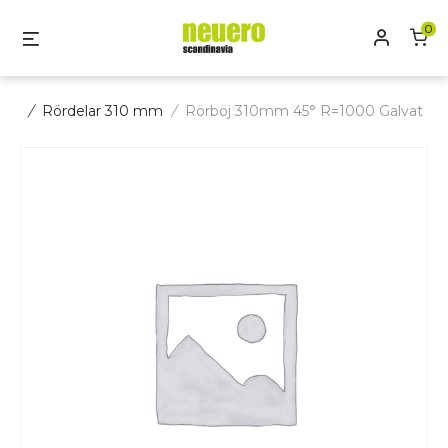
Skip
0
Mitt kon
Menu
to
content
/
Rördelar 310 mm
/
Rörböj 310mm 45° R=1000 Galvat