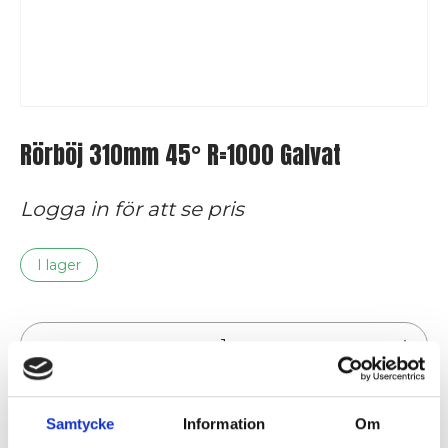
Rörböj 310mm 45° R=1000 Galvat
Logga in för att se pris
I lager
Rörböj
310mm
45°
Lägg till i varukorg
R=1000
Samtycke
Information
Om