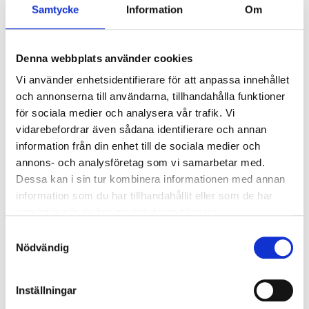
men inga skador.
Samtycke
Information
Om
Levereras i par (2 st).
För 20 ft.-silo
Denna webbplats använder cookies
Vi använder enhetsidentifierare för att anpassa innehållet
och annonserna till användarna, tillhandahålla funktioner
Relaterade produkter
för sociala medier och analysera vår trafik. Vi
vidarebefordrar även sådana identifierare och annan
information från din enhet till de sociala medier och
annons- och analysföretag som vi samarbetar med.
Dessa kan i sin tur kombinera informationen med annan
information som du har tillhandahållit eller som de har
samlat in när du har använt deras tjänster.
Samtyckesval
Nödvändig
FYNDHÖRNA Lager med
FYNDHÖRNA H&S Miller
hållare till skruv Seko
Sträckbult
Inställningar
Logga in för att se pris
Logga in för att se pris