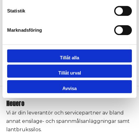
Statistik
Marknadsföring
Fästplattor vajer NAS
FYNDVARA Silopresslang 12,5
Tillåt alla
m, 1 DEL BEG
Logga in för att se pris
Logga in för att se pris
Tillåt urval
Avvisa
Neuero
Vi är din leverantör och servicepartner av bland
annat ensilage- och spannmålsanläggningar samt
lantbrukssilos.