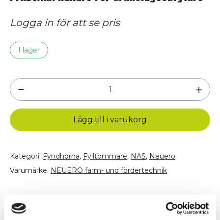
Logga in för att se pris
I lager
FYNDVARA
Hållare
För
Lägg till i varukorg
Gränslägesbrytare
mängd
Kategori:
Fyndhörna
,
Fylltömmare
,
NAS
,
Neuero
Varumärke:
NEUERO farm- und fördertechnik