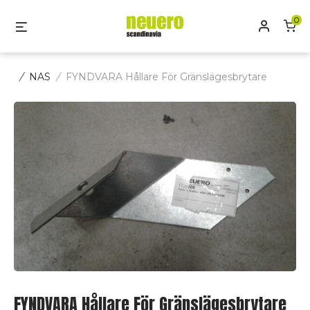
Skip
0
Mitt kon
Menu
to
content
/
NAS
/
FYNDVARA Hållare För Gränslägesbrytare
FYNDVARA Hållare För Gränslägesbrytare