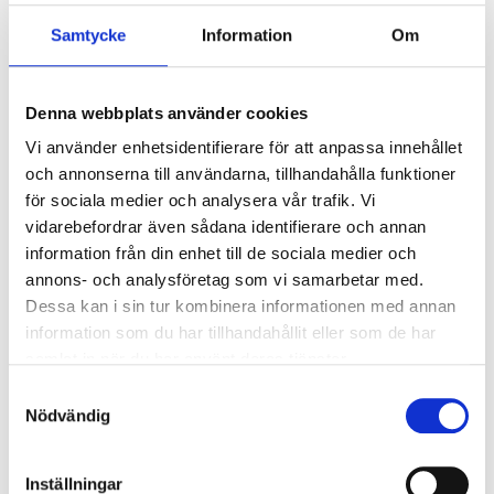
Ytterligare information
Samtycke
Information
Om
OEM Nr.
1726005
Kompatibel
Denna webbplats använder cookies
NAS Fylltömmare
med
Vi använder enhetsidentifierare för att anpassa innehållet
och annonserna till användarna, tillhandahålla funktioner
för sociala medier och analysera vår trafik. Vi
vidarebefordrar även sådana identifierare och annan
information från din enhet till de sociala medier och
Relaterade produkter
annons- och analysföretag som vi samarbetar med.
Dessa kan i sin tur kombinera informationen med annan
information som du har tillhandahållit eller som de har
samlat in när du har använt deras tjänster.
Samtyckesval
Nödvändig
Inställningar