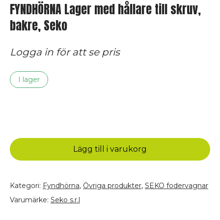
FYNDHÖRNA Lager med hållare till skruv,
bakre, Seko
Logga in för att se pris
I lager
FYNDHÖRNA
Lager
med
Lägg till i varukorg
hållare
till
skruv,
Kategori:
Fyndhörna
,
Övriga produkter
,
SEKO fodervagnar
bakre,
Varumärke:
Seko s.r.l
Seko