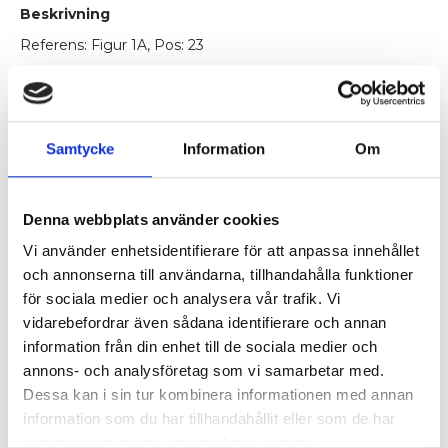
mängd
Beskrivning
Referens: Figur 1A, Pos: 23
Samtycke
Information
Om
Ytterligare information
Kompatibel
Seko Samurai 5 600
Denna webbplats använder cookies
med
Vi använder enhetsidentifierare för att anpassa innehållet
OEM Nr.
14010062
och annonserna till användarna, tillhandahålla funktioner
för sociala medier och analysera vår trafik. Vi
Skick
Ny/Oanvänt
vidarebefordrar även sådana identifierare och annan
information från din enhet till de sociala medier och
annons- och analysföretag som vi samarbetar med.
Dessa kan i sin tur kombinera informationen med annan
information som du har tillhandahållit eller som de har
Relaterade produkter
samlat in när du har använt deras tjänster.