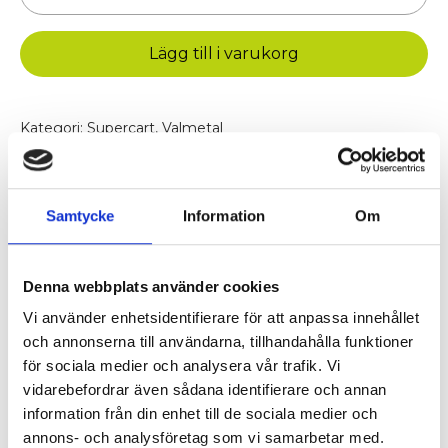
sidutmatning,
Supercart
Lägg till i varukorg
CC
mängd
Kategori:
Supercart
,
Valmetal
Varumärke:
Valmetal
Beskrivning
Samtycke
Information
Om
Passar Supercart med sidoutmatning åt båda sidor.
Denna webbplats använder cookies
Vi använder enhetsidentifierare för att anpassa innehållet
och annonserna till användarna, tillhandahålla funktioner
Ytterligare information
för sociala medier och analysera vår trafik. Vi
vidarebefordrar även sådana identifierare och annan
OEM Nr.
04A34-0110
information från din enhet till de sociala medier och
annons- och analysföretag som vi samarbetar med.
Kompatibel