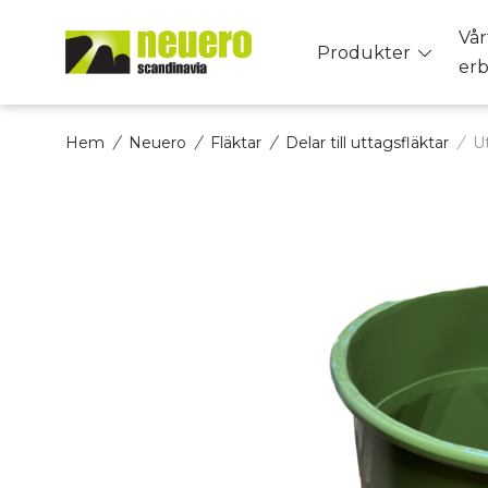
Skip
Vår
to
Toggle
Produkter
er
content
menu
Hem
/
Neuero
/
Fläktar
/
Delar till uttagsfläktar
/
U