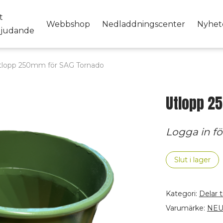
t
Webbshop
Nedladdningscenter
Nyhet
bjudande
tlopp 250mm för SAG Tornado
Utlopp 2
Logga in för
Slut i lager
Kategori:
Delar t
Varumärke:
NEUE