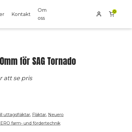
Om
0
Mitt konto
er
Kontakt
oss
50mm för SAG Tornado
 att se pris
ill uttagsfläktar
,
Fläktar
,
Neuero
RO farm- und fördertechnik