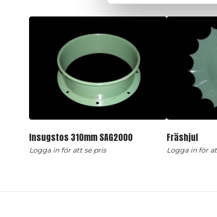
Insugstos 310mm SAG2000
Fräshjul
Logga in för att se pris
Logga in för at