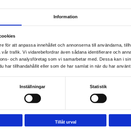
Information
SAG 16, SAG 18, Tornado 2000
cookies
e för att anpassa innehållet och annonserna till användarna, tillh
vår trafik. Vi vidarebefordrar även sådana identifierare och anna
250
nnons- och analysföretag som vi samarbetar med. Dessa kan i sin
har tillhandahållit eller som de har samlat in när du har använt 
2508700
Inställningar
Statistik
Tillåt urval