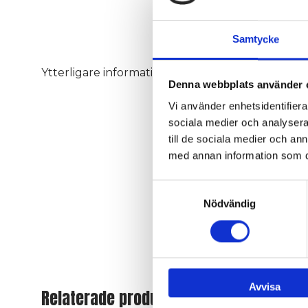
Samtycke
Kompatibel
Ytterligare information
Denna webbplats använder 
med
Vi använder enhetsidentifierar
För
sociala medier och analysera 
Rördiameter
till de sociala medier och a
(mm)
med annan information som du 
OEM Nr.
Samtyckesval
Nödvändig
Avvisa
Relaterade produkter