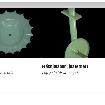
Fräshjulsben, justerbart
t se pris
Logga in för att se pris