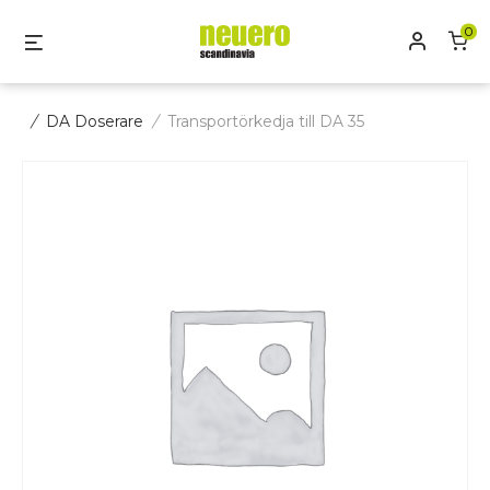
Skip
0
Mitt kon
Menu
to
content
/
DA Doserare
/
Transportörkedja till DA 35