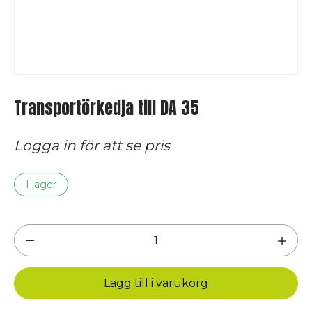
Transportörkedja till DA 35
Logga in för att se pris
I lager
Transportörkedja
till
DA
Lägg till i varukorg
35