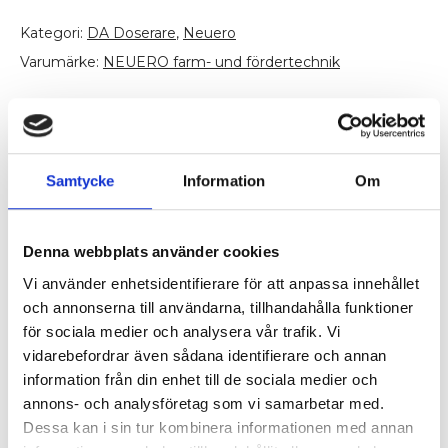
mängd
Kategori:
DA Doserare
,
Neuero
Varumärke:
NEUERO farm- und fördertechnik
Ytterligare information
Samtycke
Information
Om
Kompatibel
DA 35
med
Denna webbplats använder cookies
Vi använder enhetsidentifierare för att anpassa innehållet
OEM Nr.
46383
och annonserna till användarna, tillhandahålla funktioner
Antal
för sociala medier och analysera vår trafik. Vi
156 st
Länkar
vidarebefordrar även sådana identifierare och annan
information från din enhet till de sociala medier och
annons- och analysföretag som vi samarbetar med.
Dessa kan i sin tur kombinera informationen med annan