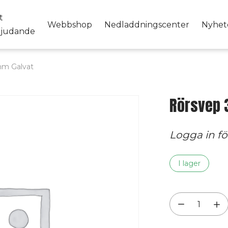
t
Webbshop
Nedladdningscenter
Nyhet
bjudande
m Galvat
Rörsvep 
Logga in för
I lager
Rörsvep
380mm