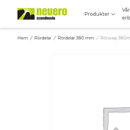
Skip
Vår
to
Toggle
Produkter
er
content
menu
Hem
/
Rördelar
/
Rördelar 380 mm
/
Rörsvep 380m