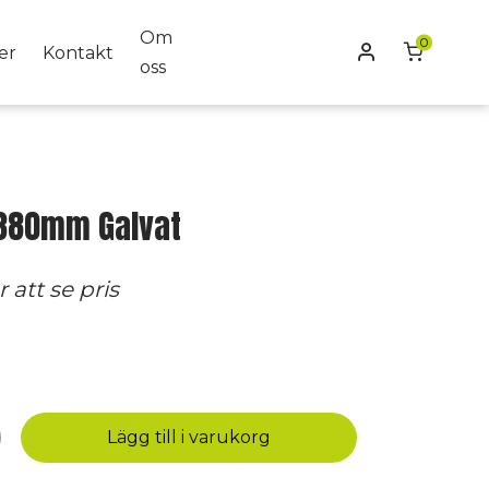
Om
0
Mitt konto
er
Kontakt
oss
380mm Galvat
 att se pris
Lägg till i varukorg