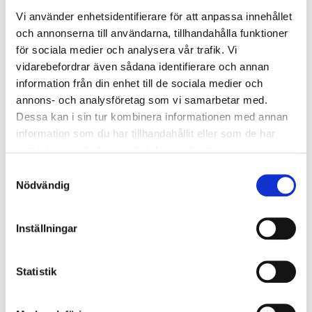
Vi använder enhetsidentifierare för att anpassa innehållet
och annonserna till användarna, tillhandahålla funktioner
för sociala medier och analysera vår trafik. Vi
vidarebefordrar även sådana identifierare och annan
information från din enhet till de sociala medier och
annons- och analysföretag som vi samarbetar med.
Dessa kan i sin tur kombinera informationen med annan
information som du har tillhandahållit eller som de har
Fäste till plogväxellåda,
Distans till Plogväxel, övre
samlat in när du har använt deras tjänster.
ÖVRE
Logga in för att se pris
Samtyckesval
Logga in för att se pris
Nödvändig
Inställningar
Statistik
Ramfäste till
Plåt på släde