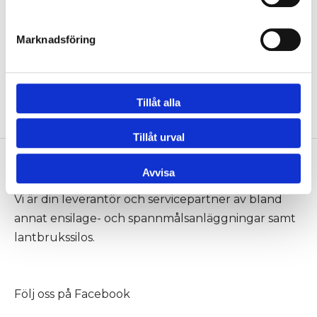
Marknadsföring
Fräshjul
Drivkedja
Logga in för att se pris
Logga in för att se pris
Tillåt alla
Tillåt urval
Avvisa
Neuero
Vi är din leverantör och servicepartner av bland
annat ensilage- och spannmålsanläggningar samt
lantbrukssilos.
Följ oss på
Facebook