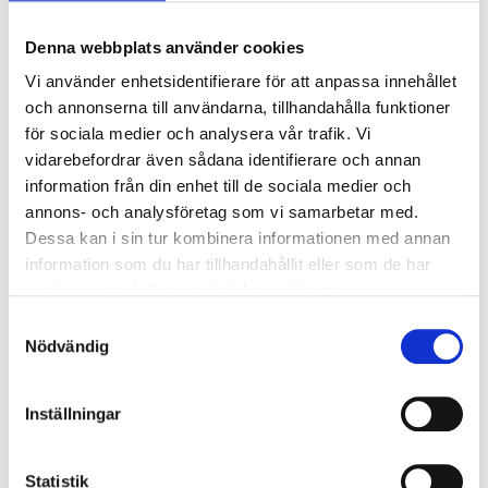
Kategori:
Delar till kastfläktar
,
Neuero
Denna webbplats använder cookies
Varumärke:
NEUERO farm- und fördertechnik
Vi använder enhetsidentifierare för att anpassa innehållet
och annonserna till användarna, tillhandahålla funktioner
för sociala medier och analysera vår trafik. Vi
Relaterade produkter
vidarebefordrar även sådana identifierare och annan
information från din enhet till de sociala medier och
annons- och analysföretag som vi samarbetar med.
Dessa kan i sin tur kombinera informationen med annan
information som du har tillhandahållit eller som de har
samlat in när du har använt deras tjänster.
Samtyckesval
Nödvändig
Drivmotor 4kW
Stjärna med ben
Logga in för att se pris
Logga in för att se pris
Inställningar
Statistik