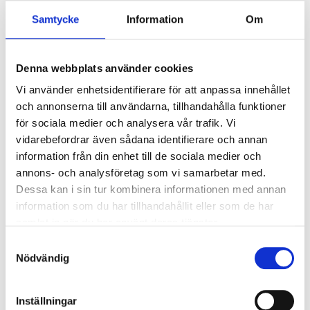
Kategori:
DA Doserare
,
Neuero
Samtycke
Information
Om
Varumärke:
NEUERO farm- und fördertechnik
Denna webbplats använder cookies
Beskrivning
Vi använder enhetsidentifierare för att anpassa innehållet
Passar ZB8/83/6/63
och annonserna till användarna, tillhandahålla funktioner
för sociala medier och analysera vår trafik. Vi
vidarebefordrar även sådana identifierare och annan
Relaterade produkter
information från din enhet till de sociala medier och
annons- och analysföretag som vi samarbetar med.
Dessa kan i sin tur kombinera informationen med annan
information som du har tillhandahållit eller som de har
samlat in när du har använt deras tjänster.
Samtyckesval
Nödvändig
Inställningar
Puhallin AG 50 ilman
Käyttömoottori 4kW t AS