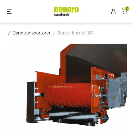
Skip
0
Mitt kon
Menu
to
content
/
Bandtransportörer
/
Borste kompl. 18″