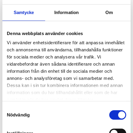
Varumärke:
Valmetal
Samtycke
Information
Om
Beskrivning
Komplett med alla monteringsdetaljer du behöver. Håller
Denna webbplats använder cookies
bandet rent och hygieniskt.
Vi använder enhetsidentifierare för att anpassa innehållet
Passar bandbredd 18″
och annonserna till användarna, tillhandahålla funktioner
för sociala medier och analysera vår trafik. Vi
vidarebefordrar även sådana identifierare och annan
Relaterade produkter
information från din enhet till de sociala medier och
annons- och analysföretag som vi samarbetar med.
Dessa kan i sin tur kombinera informationen med annan
information som du har tillhandahållit eller som de har
samlat in när du har använt deras tjänster.
Samtyckesval
Nödvändig