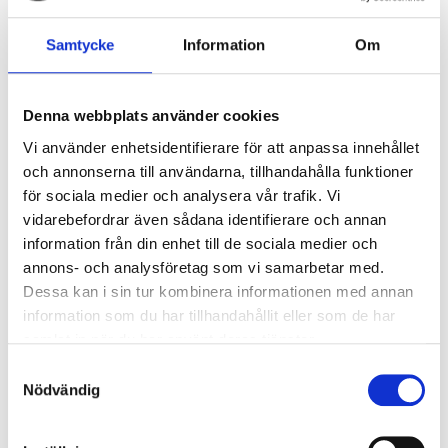
Ytterligare information
Samtycke
Information
Om
Kompatibel
NAS 3/6
med
Denna webbplats använder cookies
Vi använder enhetsidentifierare för att anpassa innehållet
Längd (m)
1,995 m
och annonserna till användarna, tillhandahålla funktioner
för sociala medier och analysera vår trafik. Vi
vidarebefordrar även sådana identifierare och annan
information från din enhet till de sociala medier och
annons- och analysföretag som vi samarbetar med.
Relaterade produkter
Dessa kan i sin tur kombinera informationen med annan
information som du har tillhandahållit eller som de har
samlat in när du har använt deras tjänster.
Samtyckesval
Nödvändig