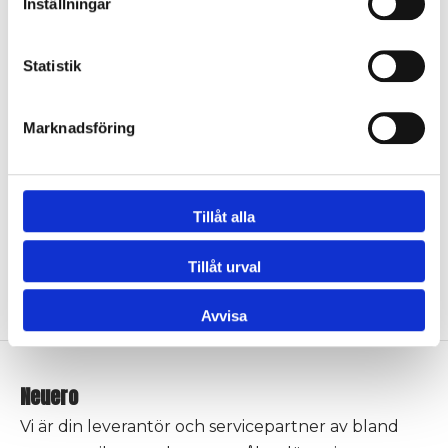
Inställningar
Shims till fräshjul
Fräshjul
Statistik
Logga in för att se pris
Logga in för att se pris
Marknadsföring
Tillåt alla
Fiberbricka till fräshjul
Ben till stjärna
Tillåt urval
Logga in för att se pris
Logga in för att se pris
Avvisa
Neuero
Vi är din leverantör och servicepartner av bland