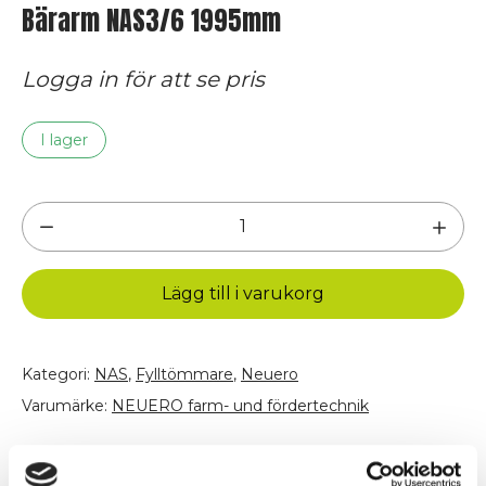
Bärarm NAS3/6 1995mm
Logga in för att se pris
I lager
Bärarm
NAS3/6
1995mm
Lägg till i varukorg
mängd
Kategori:
NAS
,
Fylltömmare
,
Neuero
Varumärke:
NEUERO farm- und fördertechnik