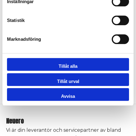
Inställningar
Fläkthjul Tornado 2000
Fräshjulsben, fast 12 håls
18,5kW
Logga in för att se pris
Statistik
Logga in för att se pris
Marknadsföring
Tillåt alla
Stjärna med ben
Boggie
Tillåt urval
Logga in för att se pris
Logga in för att se pris
Avvisa
Neuero
Vi är din leverantör och servicepartner av bland