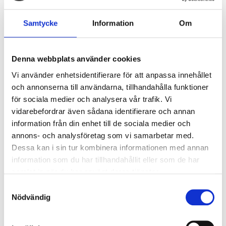
OEM Nr.
2490015
Samtycke
Information
Om
Kompatibel
NAS Fylltömmare
med
Denna webbplats använder cookies
Längd (m)
1,565 m
Vi använder enhetsidentifierare för att anpassa innehållet
och annonserna till användarna, tillhandahålla funktioner
för sociala medier och analysera vår trafik. Vi
vidarebefordrar även sådana identifierare och annan
information från din enhet till de sociala medier och
Relaterade produkter
annons- och analysföretag som vi samarbetar med.
Dessa kan i sin tur kombinera informationen med annan
information som du har tillhandahållit eller som de har
samlat in när du har använt deras tjänster.
Samtyckesval
Nödvändig