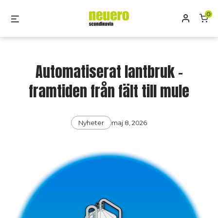
Skip
0
Mitt kon
Menu
to
content
Automatiserat lantbruk –
framtiden från fält till mule
Categories
Post
Nyheter
maj 8, 2026
date