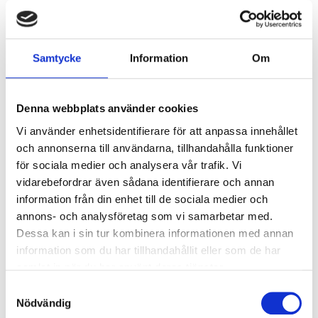
kan systemet arbeta kontinuerligt och
konsekvent.
Samtycke
Information
Om
Det betyder inte att lantbrukaren blir mindre
viktig. Tvärtom. När tekniken tar hand om
repetitiva moment frigörs tid till andra viktiga
Denna webbplats använder cookies
arbetsuppgifter på gården.
Vi använder enhetsidentifierare för att anpassa innehållet
och annonserna till användarna, tillhandahålla funktioner
Tornsilo och automatisk utfodring i
för sociala medier och analysera vår trafik. Vi
samma kedja
vidarebefordrar även sådana identifierare och annan
information från din enhet till de sociala medier och
För grovfoderhantering är tornsilon en viktig del
annons- och analysföretag som vi samarbetar med.
av en automatiserad lösning. Den möjliggör
Dessa kan i sin tur kombinera informationen med annan
effektiv inläggning, lagring och uttagning av
information som du har tillhandahållit eller som de har
ensilage, och kan kombineras med automatiserade
samlat in när du har använt deras tjänster.
utfodringssystem för ett mer rationellt
Samtyckesval
grovfoderflöde.
Nödvändig