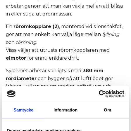
arbetar genom att man kan växla mellan att blåsa
in eller suga ut grönmassan.
En
röromkopplare (2)
, monterad vid silons takfot,
gör att man enkelt kan välja läge mellan
fyllning
och
tömning
.
Vissa väljer att utrusta röromkopplaren med
elmotor
för ännu enklare drift.
Systemet arbetar vanligtvis med
380 mm
rördiameter
och bygger på att luftflödet gör
jobbet – vilket ger ett smidigt, driftsäkert och
beprövat system.
Kort sagt:
System 1 är enkelt, pålitligt och
Samtycke
Information
Om
passar dig som vill ha en lättskött lösning med få
rörliga delar.
Denna webbplats använder cookies