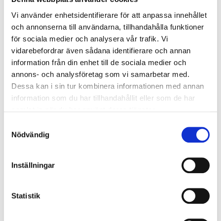
System 2 – ett kraftfullare system med
Vi använder enhetsidentifierare för att anpassa innehållet
separata fläktar
och annonserna till användarna, tillhandahålla funktioner
för sociala medier och analysera vår trafik. Vi
I
System 2
har man istället
två fläktar
– en för
vidarebefordrar även sådana identifierare och annan
fyllning (1) och en för tömning (4).
information från din enhet till de sociala medier och
Fyllningen sker med en
kastfläkt
, exempelvis från
annons- och analysföretag som vi samarbetar med.
Valmetal
, som blåser upp grönmassan i silon.
Dessa kan i sin tur kombinera informationen med annan
Vid tömning tar en
Neuero Tornado-fläkt
över
information som du har tillhandahållit eller som de har
(modell 2000 eller 3000, 11–18,5 kW).
samlat in när du har använt deras tjänster.
Samtyckesval
System 2 finns i två varianter:
Nödvändig
Typ 1:
Tömningsfläkten sitter
uppe på
silotaket
.
Inställningar
Typ 2:
Tömningsfläkten sitter
på sidan av
silon
, eller ibland på logen/plattformen (som på
Statistik
bilden).
Äldre anläggningar har ofta
250 mm rör
på