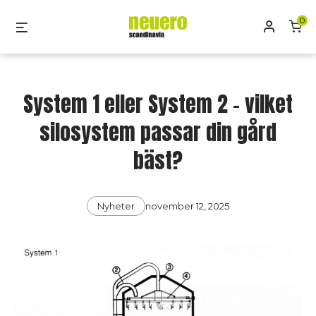
Skip
0
Mitt kon
Menu
to
content
System 1 eller System 2 – vilket
silosystem passar din gård
bäst?
Categories
Post
Nyheter
november 12, 2025
date