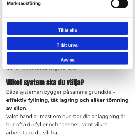
Marknadsföring
trycksidan, medan nyare system har
310 mm
för
bättre kapacitet.
System 2 passar även
betongsilor
och
Tillåt alla
anläggningar där högre kapacitet och mer kraft
krävs.
Tillåt urval
Kort sagt:
System 2 ger maximal prestanda och
flexibilitet – perfekt för större anläggningar eller
Avvisa
där effektivitet är avgörande.
Vilket system ska du välja?
Båda systemen bygger på samma grundidé –
effektiv fyllning, tät lagring och säker tömning
av silon
.
Valet handlar mest om hur stor din anläggning är,
hur ofta du fyller och tömmer, samt vilket
arbetsflöde du vill ha.