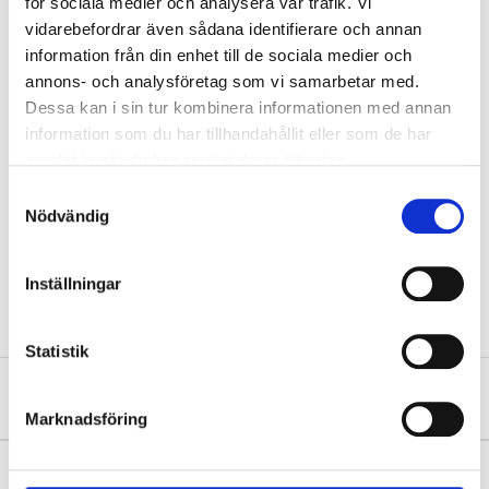
för sociala medier och analysera vår trafik. Vi
Kontakt på plats: Mattias Brunåker – +46 (0)70
vidarebefordrar även sådana identifierare och annan
280 51 06
information från din enhet till de sociala medier och
annons- och analysföretag som vi samarbetar med.
Kom förbi, ställ dina frågor och ta del av
Dessa kan i sin tur kombinera informationen med annan
inspiration direkt från gården.
information som du har tillhandahållit eller som de har
samlat in när du har använt deras tjänster.
Missa inte detta tillfälle – vi ser fram emot att
Samtyckesval
träffa dig!
Nödvändig
Inställningar
Published by
Martin Kähäri
Statistik
Post
Previous
Next
Marknadsföring
navigation