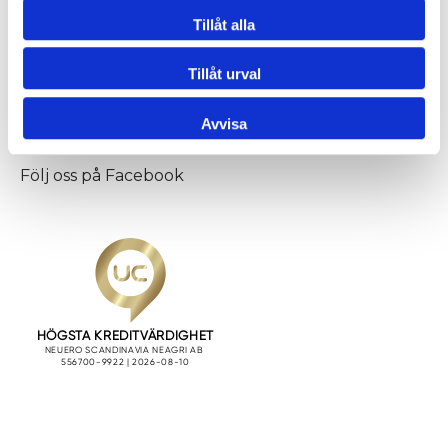
Neuero
Tillåt alla
Vi är din leverantör och servicepartner av bland
annat ensilage- och spannmålsanläggningar samt
Tillåt urval
lantbrukssilos.
Avvisa
Följ oss på
Facebook