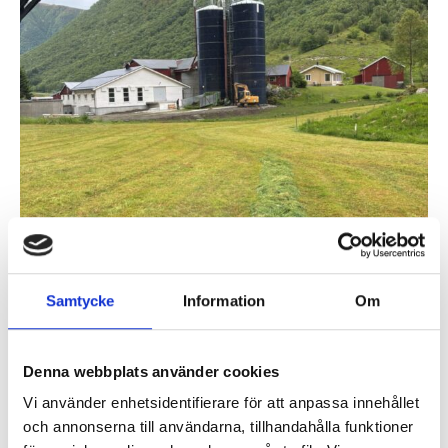
Den 18 oktober kl. 11:00–15:00 har du chansen
Samtycke
Information
Om
att se gårdens helt nya silotorn – och självklart
finns vi där för att prata grovfoder, smart teknik
och framtidens lösningar för lantbruket.
Denna webbplats använder cookies
Vi använder enhetsidentifierare för att anpassa innehållet
Adress: Saurdalsvegen 369, 6140 Syvde
och annonserna till användarna, tillhandahålla funktioner
Tid: 18 oktober, kl. 11:00–15:00