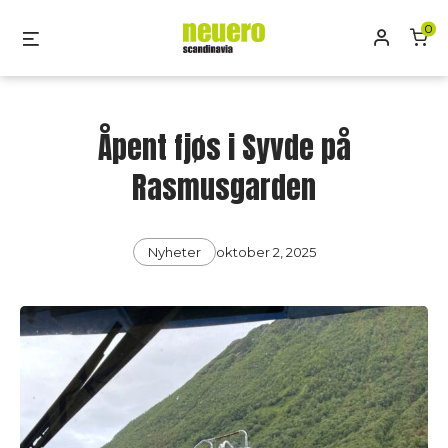
Skip
0
Mitt kon
Menu
to
content
Åpent fjøs i Syvde på
Rasmusgarden
Categories
Post
Nyheter
oktober 2, 2025
date