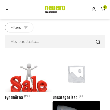
Skip
0
Oma tili
Menu
to
content
Filters
Etsi:
(23)
(3)
Fyndhörna
Uncategorized