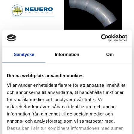
(1)
Neuero Säilörehulaitteet
Putkien liitososat
(35)
Samtycke
Information
Om
ta
Denna webbplats använder cookies
Vi använder enhetsidentifierare för att anpassa innehållet
och annonserna till användarna, tillhandahålla funktioner
för sociala medier och analysera vår trafik. Vi
(2)
(25)
Neuero vilja
Muut tuotteet
vidarebefordrar även sådana identifierare och annan
information från din enhet till de sociala medier och
annons- och analysföretag som vi samarbetar med.
Dessa kan i sin tur kombinera informationen med annan