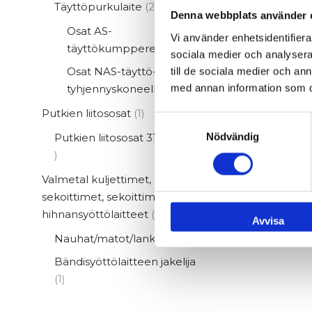
24
Täyttöpurkulaite
24
Denna webbplats använder 
tuotetta
Osat AS-
Vi använder enhetsidentifierar
14
täyttökumppereihin
14
sociala medier och analysera 
tuotetta
Osat NAS-täyttö- ja
till de sociala medier och a
19
med annan information som du 
tyhjennyskoneelle
19
tuotetta
1
Putkien liitososat
1
Samtyckesval
tuote
Nödvändig
Putkien liitososat 310 mm
1
1
tuote
Valmetal kuljettimet,
sekoittimet, sekoittimet,
5
hihnansyöttölaitteet
5
Avvisa
tuotetta
4
Nauhat/matot/lanka
4
tuotetta
Bändisyöttölaitteen jakelija
1
1
tuote