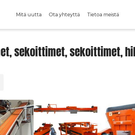
Mitä uutta
Ota yhteyttä
Tietoa meistä
et, sekoittimet, sekoittimet, h