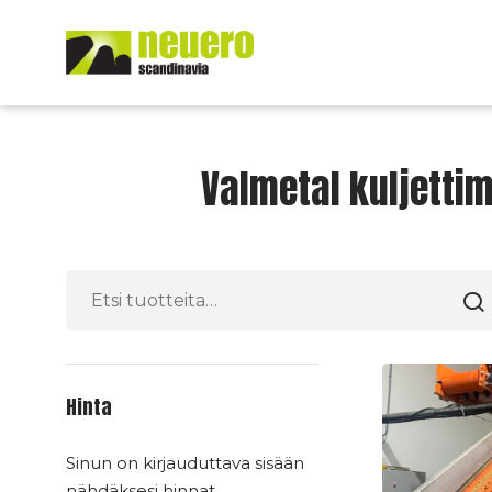
Skip
to
content
Valmetal kuljettim
Etsi:
Hinta
Sinun on kirjauduttava sisään
nähdäksesi hinnat.