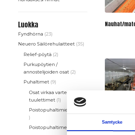
Luokka
Nauhat/mat
23
Fyndhörna
23
tuotetta
35
Neuero Säilörehulaitteet
35
tuotetta
2
Relief-pöytä
2
tuotetta
Purkupöytien /
2
annostelijoiden osat
2
tuotetta
9
Puhaltimet
9
tuotetta
Osat virkaa varten.
1
tuulettimet
1
tuote
Poistopuhaltimien osat
8
Aurat ja tar
8
Samtycke
tuotetta
1
Poistopuhaltimet
1
tuote