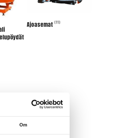
(11)
Ajoasemat
li
elupöydät
Om