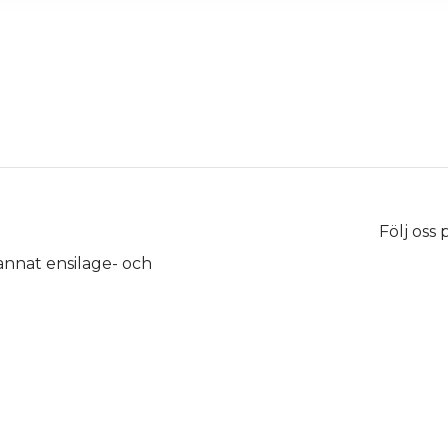
Följ oss
 annat ensilage- och