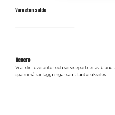
Varaston saldo
Neuero
Vi är din leverantör och servicepartner av bland
spannmålsanläggningar samt lantbrukssilos.