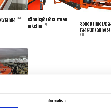
(4)
Bändisyöttölaitteen
ot/lanka
Sekoittimet/paa
(1)
jakelija
raastin/annost
(2)
(28)
vikkeet
Information