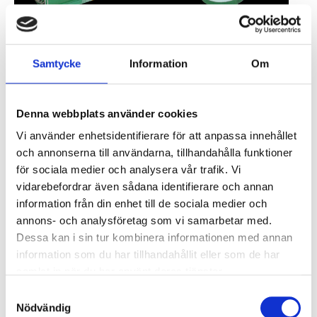
Matto t NGB54 4 m
Tiivistysnauha NGB52 3 m
kukin
Samtycke
Information
Om
Kirjaudu sisään nähdäksesi
hinnan
Kirjaudu sisään nähdäksesi
hinnan
Denna webbplats använder cookies
ta
Vi använder enhetsidentifierare för att anpassa innehållet
och annonserna till användarna, tillhandahålla funktioner
för sociala medier och analysera vår trafik. Vi
vidarebefordrar även sådana identifierare och annan
information från din enhet till de sociala medier och
annons- och analysföretag som vi samarbetar med.
Tiivistysnauha NGB54 4m,
Dessa kan i sin tur kombinera informationen med annan
kappaleittain
information som du har tillhandahållit eller som de har
Kirjaudu sisään nähdäksesi
samlat in när du har använt deras tjänster.
hinnan
Samtyckesval
Nödvändig