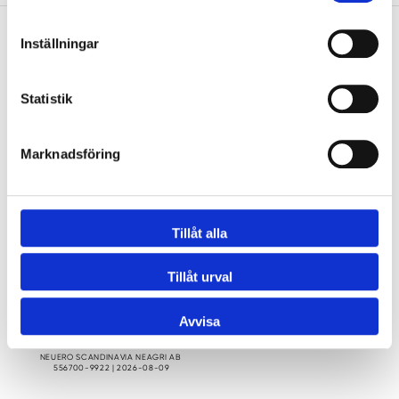
Inställningar
Neuero
Vi är din leverantör och servicepartner av bland
Statistik
annat ensilage- och spannmålsanläggningar samt
lantbrukssilos.
Marknadsföring
Följ oss på
Facebook
Tillåt alla
Tillåt urval
Avvisa