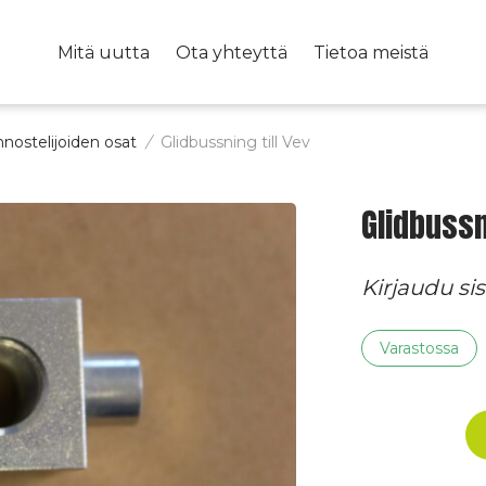
Mitä uutta
Ota yhteyttä
Tietoa meistä
nostelijoiden osat
/
Glidbussning till Vev
Glidbussn
Kirjaudu s
Varastossa
Glidbussning
till