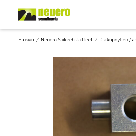
Skip
to
content
Etusivu
/
Neuero Säilörehulaitteet
/
Purkupöytien / an