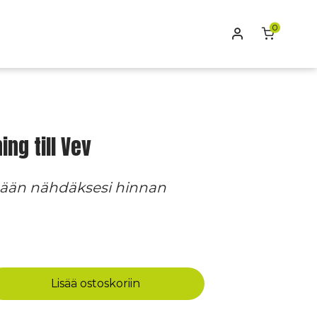
0
Oma tili
ing till Vev
isään nähdäksesi hinnan
Lisää ostoskoriin