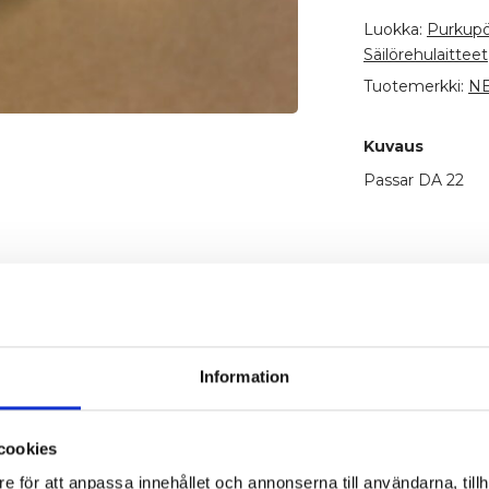
Vev
Luokka:
Purkupöy
määrä
Säilörehulaitteet
Tuotemerkki:
NE
Kuvaus
Passar DA 22
916098
DA 22
Information
cookies
e för att anpassa innehållet och annonserna till användarna, tillh