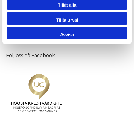
Neuero
Tillåt alla
Vi är din leverantör och servicepartner av bland
Tillåt urval
annat ensilage- och spannmålsanläggningar samt
lantbrukssilos.
Avvisa
Följ oss på
Facebook