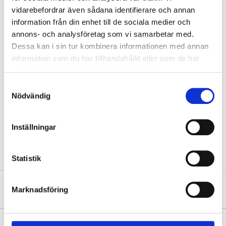
vidarebefordrar även sådana identifierare och annan
information från din enhet till de sociala medier och
annons- och analysföretag som vi samarbetar med.
Dessa kan i sin tur kombinera informationen med annan
information som du har tillhandahållit eller som de har
samlat in när du har använt deras tjänster.
Samtyckesval
Nödvändig
Inställningar
Published by
BravoMedia
Statistik
Post
Previous
Next
Marknadsföring
navigation