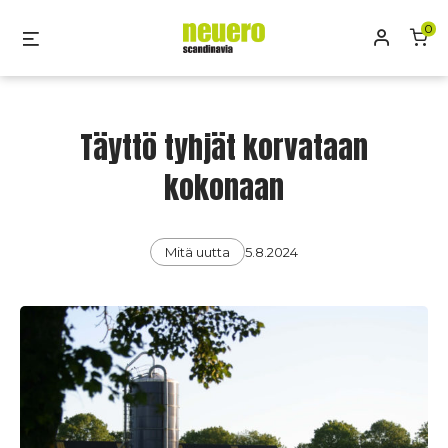
Skip
0
Oma tili
Menu
to
content
Täyttö tyhjät korvataan
kokonaan
Categories
Post
Mitä uutta
5.8.2024
date