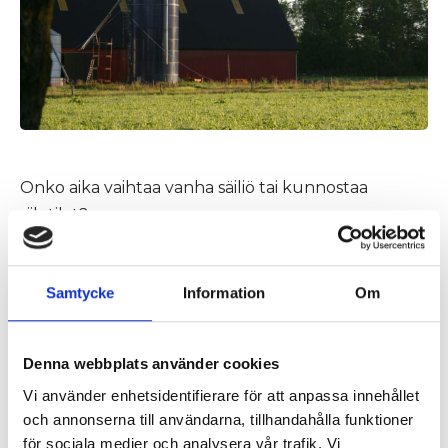
Onko aika vaihtaa vanha säiliö tai kunnostaa
siilotilat?
Meillä on tarvitsemasi ratkaisut!
Soita meille nyt numeroon 0774-48 28 80 tai
Samtycke
Information
Om
suoraan numeroon 070-656 52 43 (Kansainvälinen:
+46 774 48 28 80, +46 70 656 52 43).
Denna webbplats använder cookies
Valitse
alkuperäinen
, joka kestää!
Vi använder enhetsidentifierare för att anpassa innehållet
och annonserna till användarna, tillhandahålla funktioner
för sociala medier och analysera vår trafik. Vi